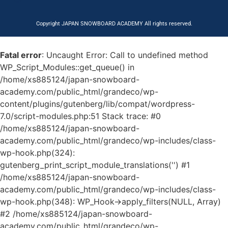
Copyright JAPAN SNOWBOARD ACADEMY All rights reserved.
Fatal error
: Uncaught Error: Call to undefined method
WP_Script_Modules::get_queue() in
/home/xs885124/japan-snowboard-
academy.com/public_html/grandeco/wp-
content/plugins/gutenberg/lib/compat/wordpress-
7.0/script-modules.php:51 Stack trace: #0
/home/xs885124/japan-snowboard-
academy.com/public_html/grandeco/wp-includes/class-
wp-hook.php(324):
gutenberg_print_script_module_translations('') #1
/home/xs885124/japan-snowboard-
academy.com/public_html/grandeco/wp-includes/class-
wp-hook.php(348): WP_Hook->apply_filters(NULL, Array)
#2 /home/xs885124/japan-snowboard-
academy.com/public_html/grandeco/wp-