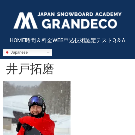
HOME
時間 & 料金
WEB申込
技術認定テスト
Q & A
Japanese
井戸拓磨